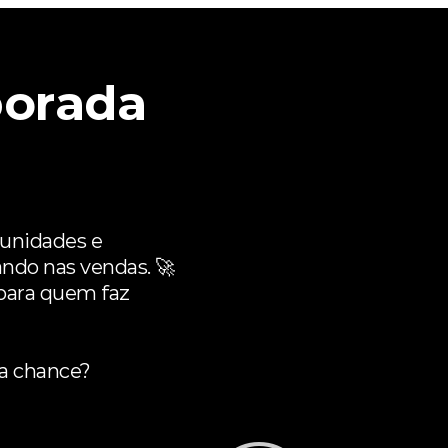
orada
tunidades e
ando nas vendas. 🚀
 para quem faz
ua chance?