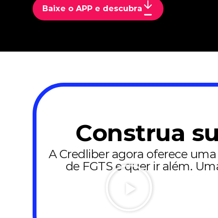
Baixe o APP e descubra
Construa su
A Credliber agora oferece um
de FGTS e quer ir além. Um