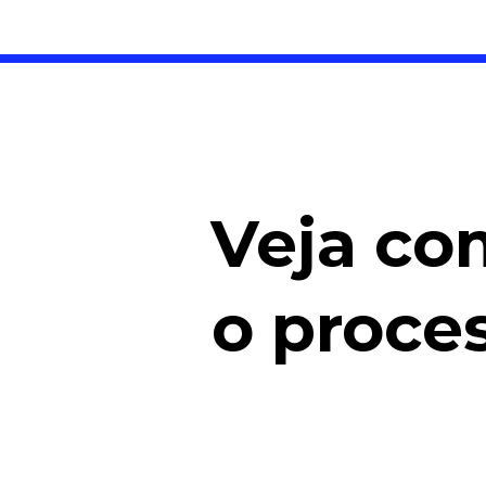
Veja co
o proce
Com um possível cl