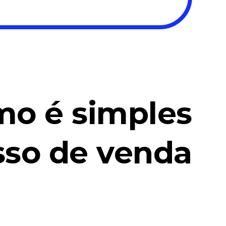
mo é simples
sso de venda
iente em contato, peça o