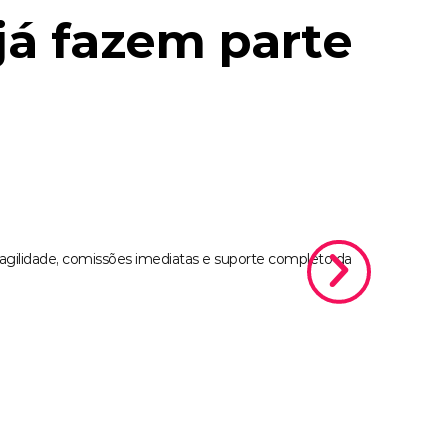
já fazem parte
agilidade, comissões imediatas e suporte completo da
Ediqueila